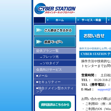
操作方法や技術的なお問い
提供プラン一覧
CYBER STATI
→フレッツ光
操作方法や技術的なお
→ソロタイプ
トセンターまでお問
会員向けサービス
営業時間：
土日祝日
■メール
TEL：
0120-318-2
■セキュリティー
TEL（携帯電話）：
■独自ドメイン型ホスティ
E-Mail：
support@j
ング
お問い合わせの際は
・
ご利用ID （例：JR
・
ご利用のOS（Wind