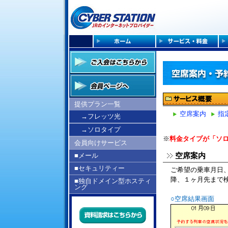
提供プラン一覧
空席案内
指
→フレッツ光
→ソロタイプ
※
料金タイプが「ソ
会員向けサービス
空席案内
■メール
■セキュリティー
ご希望の乗車月日
降、１ヶ月先まで
■独自ドメイン型ホスティ
ング
○空席結果画面